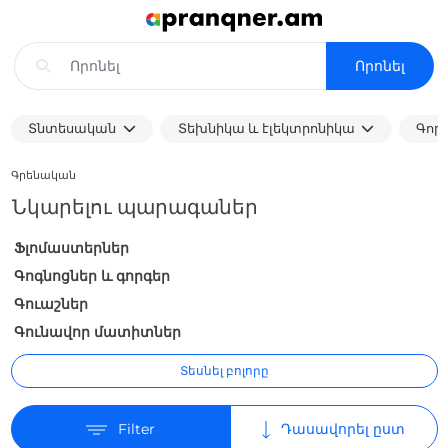
Որոնել
Տնտեսական
Տեխնիկա և էլեկտրոնիկա
Գոր
Գրենական
Նկարելու պարագաներ
Ֆլոմաստերներ
Գոգնոցներ և գորգեր
Գուաշներ
Գունավոր մատիտներ
Տեսնել բոլորը
Filter
Դասավորել ըստ