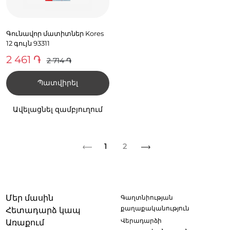
Գունավոր մատիտներ Kores
12 գույն 93311
2 461 ֏
2 714 ֏
Պատվիրել
Ավելացնել զամբյուղում
1
2
Մեր մասին
Գաղտնիության
քաղաքականություն
Հետադարձ կապ
Վերադարձի
Առաքում