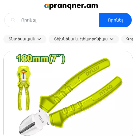
Որոնել
Տնտեսական
Տեխնիկա և էլեկտրոնիկա
Գոր