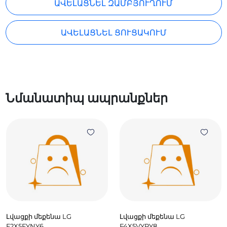
ԱՎԵԼԱՑՆԵԼ ԶԱՄԲՅՈՒՂՈՒՄ
ԱՎԵԼԱՑՆԵԼ ՑՈՒՑԱԿՈՒՄ
Նմանատիպ ապրանքներ
Լվացքի մեքենա LG
Լվացքի մեքենա LG
F2X5FYNY6
F4X5VYPY8