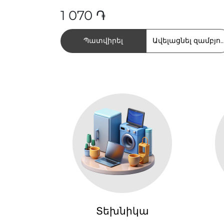
1 070 ֏
Պատվիրել
Ավելացնել զամբյու
Տեխնիկա