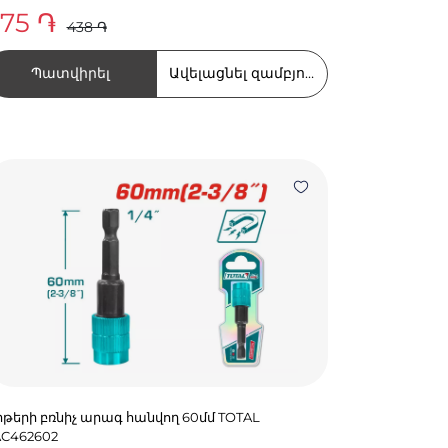
75 ֏
438 ֏
Պատվիրել
Ավելացնել զամբյուղում
իթերի բռնիչ արագ հանվող 60մմ TOTAL
AC462602