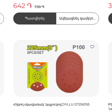
642 ֏
3
738 ֏
Պատվիրել
ղում
Ավելացնել զամբյուղում
Հղկող սկավառակ՝ կպչուկով DYLLU DTZA5155
Բ
T