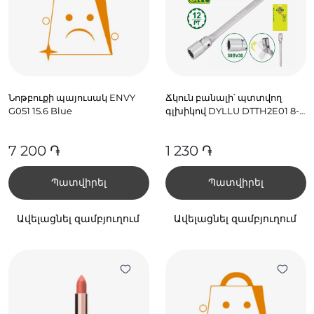
Նոթբուքի պայուսակ ENVY
Ճկուն բանալի՝ պտտվող
G051 15.6 Blue
գլխիկով DYLLU DTTH2E01 8-
9մմ
7 200 ֏
1 230 ֏
Պատվիրել
Պատվիրել
Ավելացնել զամբյուղում
Ավելացնել զամբյուղում