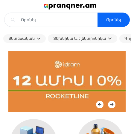
Որոնել
Տնտեսական
Տեխնիկա և էլեկտրոնիկա
Գոր