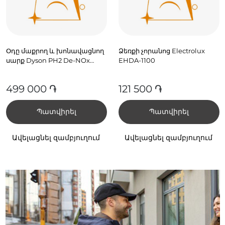
Օդը մաքրող և խոնավացնող
Ձեռքի չորանոց Electrolux
սարք Dyson PH2 De-NOx
EHDA-1100
PH05 Սպիտակ/Ոսկեգույն
(545007-01)
499 000 ֏
121 500 ֏
Պատվիրել
Պատվիրել
Ավելացնել զամբյուղում
Ավելացնել զամբյուղում