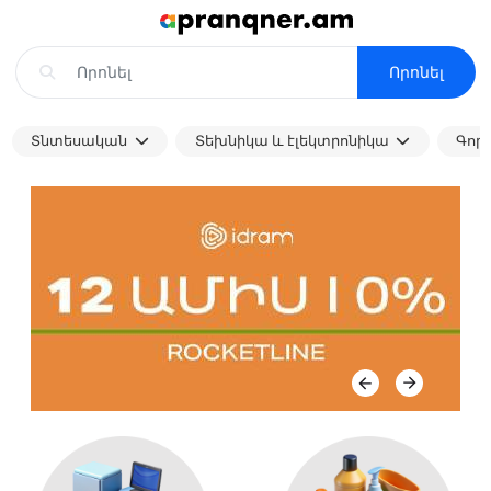
Որոնել
Տնտեսական
Տեխնիկա և էլեկտրոնիկա
Գոր